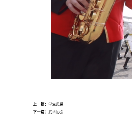
上一篇：
学生风采
下一篇：
武术协会