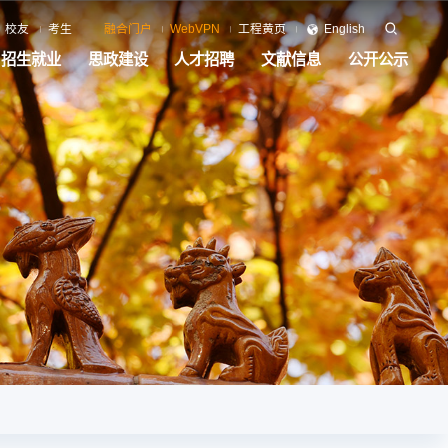
校友
考生
融合门户
WebVPN
工程黄页
English
招生就业
思政建设
人才招聘
文献信息
公开公示