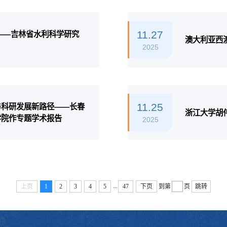
11.27
——吉林省水利科学研究
澳大利亚西
2025
11.25
与科研发展新路径——长春
浙江大学胡
学院作专题学术报告
2025
...
上页
1
2
3
4
5
47
下页
到第
页
跳转