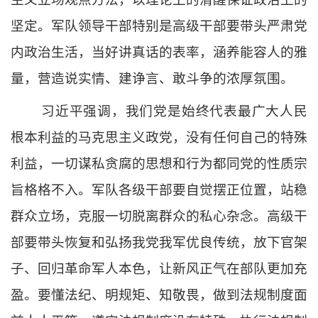
坚定。军队领导干部特别是高级干部要带头严肃党
内政治生活，当好讲真话的表率，涵养能容人的雅
量，营造说实情、建诤言、敢斗争的浓厚氛围。
习近平强调，我们党是始终代表最广大人民
根本利益的马克思主义政党，没有任何自己的特殊
利益，一切谋私贪腐的思想和行为都同党的性质宗
旨格格不入。军队各级干部要自觉摆正位置，站稳
群众立场，克服一切脱离群众的私心杂念。高级干
部要带头恢复和弘扬我党我军优良传统，放下官架
子、回归革命军人本色，让新风正气在部队更加充
盈。要懂法纪、明规矩、知敬畏，做到法规制度面