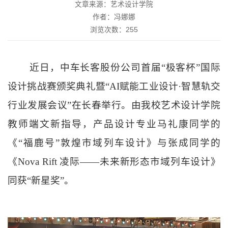
文章来源：艺术设计学院
作者：冯娜娜
浏览次数：
255
近日
，中车长客股份公司首届
“极客杯”国际
设计挑战赛颁奖典礼暨“AI赋能工业设计·智慧轨交
行业发展会议”在长春举行。由我校
艺术设计学院
教师
端文新指导，产品设计专业马礼康同学的
《
“福鹿号”敦煌市域列车设计》与张成同学的
《Nova Rift 凌际
——
未来新形态市域列车设计》
同获
“新星奖”。