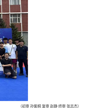
（初审 孙紫桐 复审 赵静 终审 张志杰）