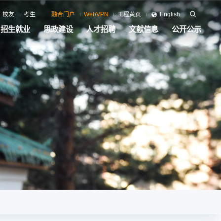
校友
考生
融合门户
WebVPN
工程黄页
English
招生就业
思政建设
人才招聘
文献信息
公开公示