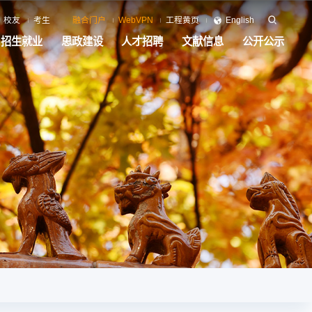
校友
考生
融合门户
WebVPN
工程黄页
English
招生就业
思政建设
人才招聘
文献信息
公开公示